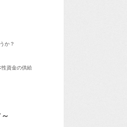
うか？
本性資金の供給
す～