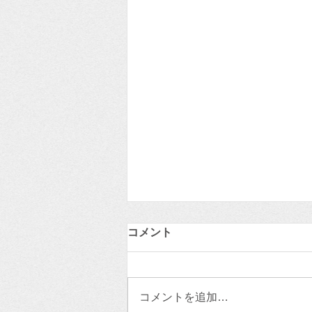
自社は無事なのに、なぜ営業
コメント
できない？
第２回：ニュースから学ぶ経営の
備え ～サイバー攻撃は"取引先"か
コメントを追加…
らやって来る～ 自社に被害がな