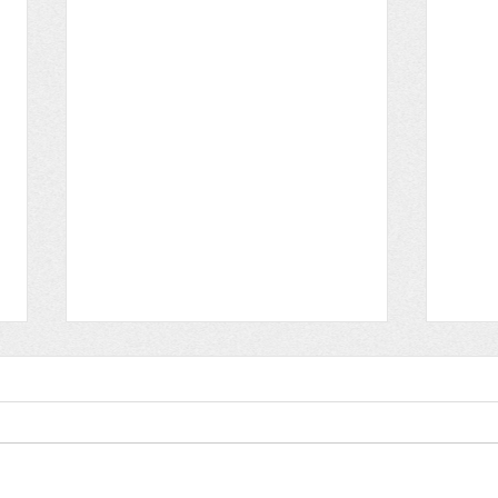
その入金、本当に安心です
景気
か？
きへ
か？
第１回：ニュースから学ぶ経営の
日銀
備え ～決済サービスのニュース
よる
から考える「資金の流れ」の備え
て底