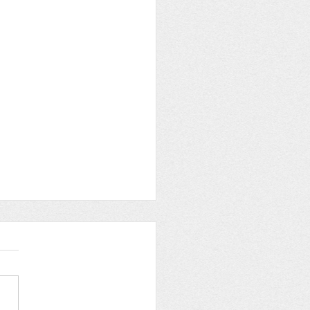
は底堅いけれど……先行
の備え、できています
が発表した最新の6月短観に
と、企業の景況感は全体とし
堅さを保っています。 大企