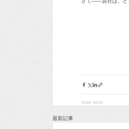
さて――貴社は、ど
最新記事