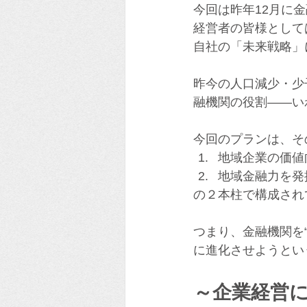
今回は昨年12月に
経営者の皆様として
自社の「未来戦略」
昨今の人口減少・少
融機関の役割――い
今回のプランは、そ
地域企業の価値
地域金融力を発
の２本柱で構成され
つまり、金融機関を
に進化させようとい
～企業経営