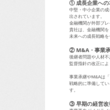
① 成長企業へ
中堅・中小企業の成
出されています。
金融機関が外部プレ
貴社は、金融機関を
未来への成長戦略を
② M&A・事業
後継者問題や人材不
監督指針の改正によ
事業承継やM&Aは
戦略的に準備してい
す。
③ 早期の経営