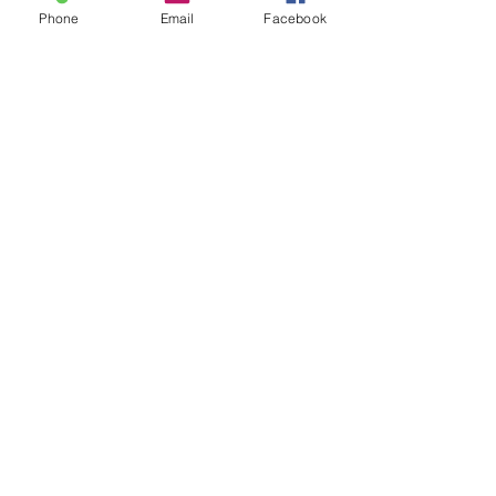
Phone
Email
Facebook
・創業計画概要書
・3ヵ年の損益計画書
・3年分の月次損益計画書
・月次の資金繰り予定表
・商流図（ビジネスフロー図）
・SWOTクロス分析表
・取引金融機関一覧表
B.【自治体制度融資の活用につ
いて】
もう１つの創業者の資金調達手段と
して利用されているのは
「自治体の制
度融資」
です。
自治体の制度融資は、各自治体によ