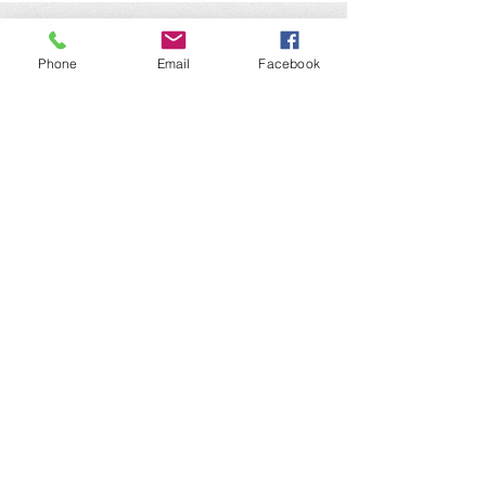
産業省は影響を受ける中小企
見越した「前倒し
富山県行政書士会所属
業・小規模事業者に対し、日
体を引っ張ってい
登録番号 第06242074号
本政策金融公庫や信用保証協
しかし、中小企業
Phone
Email
Facebook
あいおい法務行政書士事務所
会などを通じた資金繰り支援
てみると、手放し
特定行政書士
申請取次行政書士
を実施すると発表しました。
い現実が見えてき
CCUS登録行政書士
今回の支援は、影響を受けた
業では価格転嫁が
財務コンサルタント
事業者にとって大切な制度で
向にあるものの、
※ASJ認定財務コンサルタント
す。 一方で、このニュースか
は原材料費や仕入
銀行融資診断士
ら私たちが考えたいのは、
が重荷となり、景
代表 茶谷 昌宏
「自
かに