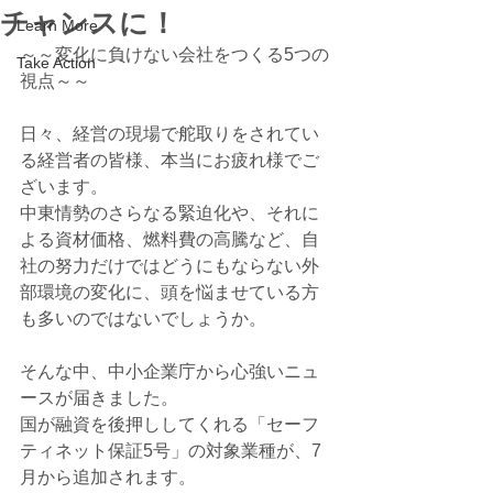
チャンスに！
Learn More
～～変化に負けない会社をつくる5つの
Take Action
視点～～
日々、経営の現場で舵取りをされてい
る経営者の皆様、本当にお疲れ様でご
ざいます。
中東情勢のさらなる緊迫化や、それに
よる資材価格、燃料費の高騰など、自
社の努力だけではどうにもならない外
部環境の変化に、頭を悩ませている方
も多いのではないでしょうか。
そんな中、中小企業庁から心強いニュ
ースが届きました。
国が融資を後押ししてくれる「セーフ
ティネット保証5号」の対象業種が、7
月から追加されます。