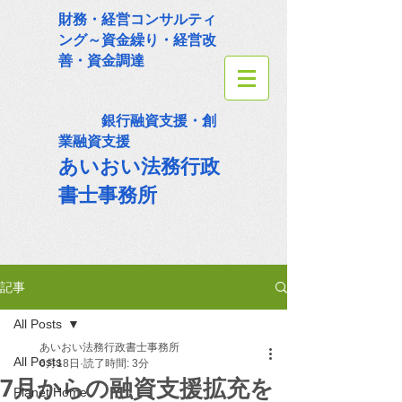
財務・経営コンサルティ
ング～資金繰り・経営改
善・資金調達
銀行融資支援・創
業融資支援
あいおい法務
行政
書士事務所
記事
All Posts
あいおい法務行政書士事務所
All Posts
6月18日
読了時間: 3分
7月からの融資支援拡充を
Planet Home