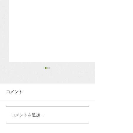
その入金、本当に安心で
景気は底堅いけ
すか？
行きへの備え、
ますか？
コメント
第１回：ニュースから学ぶ経
日銀が発表した最
営の備え ～決済サービスのニ
観によると、企業
ュースから考える「資金の流
全体として底堅さ
れ」の備え～ クレジットカー
ます。 大企業を
コメントを追加…
ド決済代行会社「全東信」の
AIや半導体需要の
破産手続き開始を受け、経済
り、さらには先々