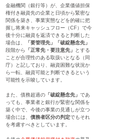
金融機関（銀行等）が、企業価値担保
権付き融資先の企業と日頃から緊密な
関係を築き、事業実態などを的確に把
握し将来キャッシュフロー（CF）で今
後十分に融資を返済できると判断した
場合は、
「要管理先」「破綻懸念先」
段階から
「正常先・要注意先」
とする
ことが合理性のある取扱いとなる（同
庁）と記しており、融資困難な状況か
ら一転、融資可能と判断できるという
可能性を示唆しています。
また、債務超過の
「破綻懸念先」
であ
っても、事業者と銀行が緊密な関係を
築く中で、今後の事業の見通しが立つ
場合には、
債務者区分の判定
でもそれ
を考慮すべきとしています。