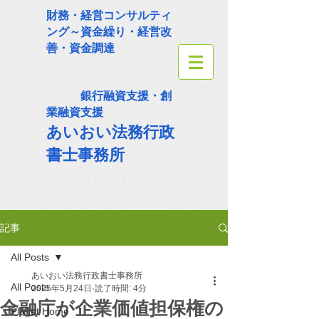
財務・経営コンサルティ
ング～資金繰り・経営改
善・資金調達
銀行融資支援・創
業融資支援
あいおい法務
行政
書士事務所
記事
All Posts
あいおい法務行政書士事務所
All Posts
2025年5月24日
読了時間: 4分
金融庁が企業価値担保権の
Planet Home