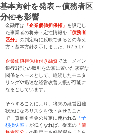
基本方針を発表～債務者区
Learn More
分にも影響
Take Action
金融庁は
「企業価値担保権」
を設定し
た事業者の将来・定性情報を
「債務者
区分」
の判定時に反映できるとの考え
方・基本方針を示しました。R7.5.17
企業価値担保権付き融資
では、メイン
銀行1行との取引を念頭に置いた緊密な
関係をベースとして、継続したモニタ
リングや迅速な経営改善支援が可能に
なるとしています。
そうすることにより、将来の経営困難
状況になるリスクを低下させること
で、貸倒引当金の算定に使われる
「予
想損失率」
が低くなれば、従来の
「債
務者区分」
の判定にも好影響を与えら