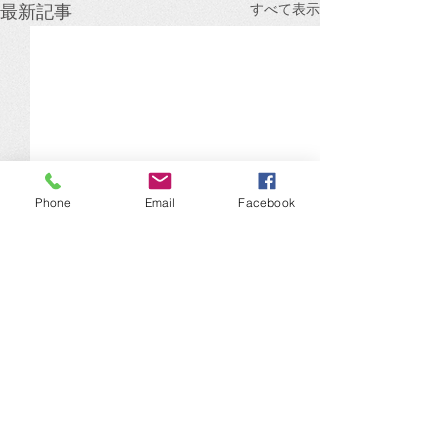
すべて表示
最新記事
Phone
Email
Facebook
その入金、本当に安心で
景気は底堅いけ
すか？
行きへの備え、
ますか？
コメント
第１回：ニュースから学ぶ経
日銀が発表した最
営の備え ～決済サービスのニ
観によると、企業