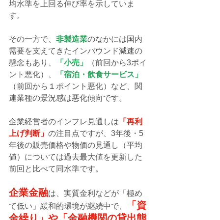
均水準を上回る伸び率を示していま
す。
その一方で、
非製造業
のなかには国内
需要を支えてきたインバウンド減速の
懸念もあり、
「小売」
（前回から3ポイ
ント悪化）、
「宿泊・飲食サービス」
（前回から１ポイント悪化）など、関
連業種の景況感は悪化傾向です。
企業経営者のインフレ見通しは
「再利
上げ判断」
の注目点ですが、3年後・5
年後の販売価格や物価の見通し（平均
値）については過去最大値を更新した
前回と比べて同水準です。
企業金融
は、実質金利などが「極め
「資
て低い」緩和的環境が継続中で、
金繰り」や「金融機関の貸出態