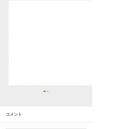
その入金、本当に安心で
景気は底堅いけ
すか？
行きへの備え、
ますか？
コメント
第１回：ニュースから学ぶ経
日銀が発表した最
営の備え ～決済サービスのニ
観によると、企業
ュースから考える「資金の流
全体として底堅さ