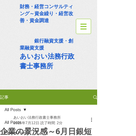
財務・経営コンサルティ
ング～資金繰り・経営改
善・資金調達
銀行融資支援・創
業融資支援
あいおい法務
行政
書士事務所
記事
All Posts
あいおい法務行政書士事務所
All Posts
2025年7月12日
読了時間: 2分
企業の景況感～6月日銀短
Planet Home