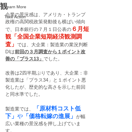
観
Learn More
企業の景況感は、アメリカ・トランプ
Take Action
政権の高関税政策発動後も横ばい傾向
６月短
で、日本銀行の７月１日公表の
観「全国企業短期経済観測調
査」
では、大企業：製造業の業況判断
DIは
前回の３月調査から１ポイント改
善の「プラス13」
でした。
改善は2四半期ぶりであり、大企業：非
製造業は「プラス34」と１ポイント悪
化したが、歴史的な高さを示した前回
と同水準でした。
「原材料コスト低
製造業では、
下」
や
「価格転嫁の進展」
が幅
広い業種の景況感を押し上げていま
す。