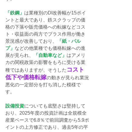
「鉄鋼」
は業種別のDI改善幅が15ポイ
ントと最大であり、鉄スクラップの価
格の下落や販売価格への転嫁などコス
ト・収益面の両方でプラス作用が働き
景況感が改善しており、
「紙・パル
プ」
などの他業種でも価格転嫁への進
展が見られ、
「自動車など」
はアメリ
カの関税政策の影響をもろに受ける業
コスト
種ではありますが、そうした
低下や価格転嫁
の動きが見られ業況
悪化の一定部分を打ち消した模様で
す。
設備投資
についても底堅さは堅持して
おり、2025年度の投資計画は全規模全
産業ベースで6.8％で前回調査から5.9ポ
イントの上方修正であり、過去5年の平