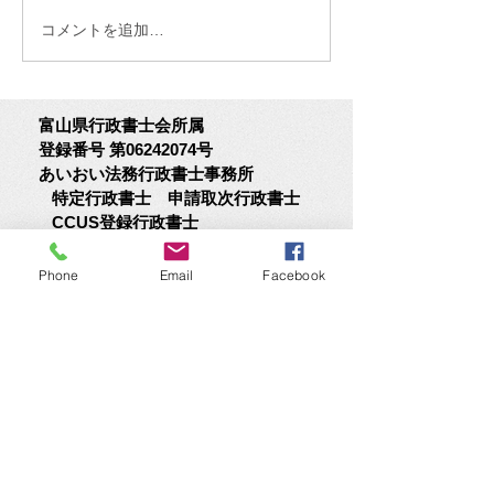
れ」の備え～ クレジットカー
ます。 大企業を
コメントを追加…
ド決済代行会社「全東信」の
AIや半導体需要の
破産手続き開始を受け、経済
り、さらには先々
産業省は影響を受ける中小企
見越した「前倒し
富山県行政書士会所属
業・小規模事業者に対し、日
体を引っ張ってい
登録番号 第06242074号
本政策金融公庫や信用保証協
しかし、中小企業
あいおい法務行政書士事務所
会などを通じた資金繰り支援
てみると、手放し
特定行政書士
申請取次行政書士
を実施すると発表しました。
い現実が見えてき
CCUS登録行政書士
今回の支援は、影響を受けた
業では価格転嫁が
財務コンサルタント
事業者にとって大切な制度で
向にあるものの、
※ASJ認定財務コンサルタント
Phone
Email
Facebook
す。 一方で、このニュースか
は原材料費や仕入
銀行融資診断士
ら私たちが考えたいのは、
が重荷となり、景
代表 茶谷 昌宏
「自
かに