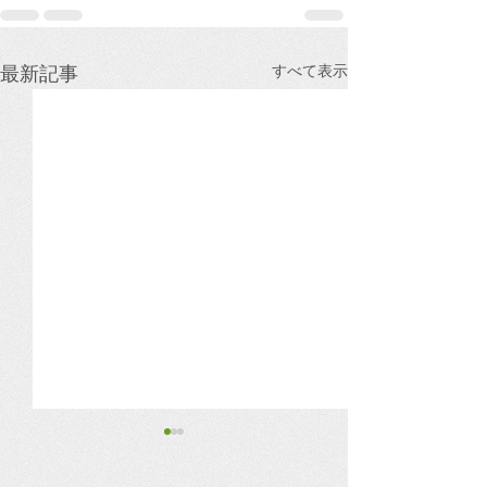
すべて表示
最新記事
その入金、本当に安心で
景気は底堅いけ
すか？
行きへの備え、