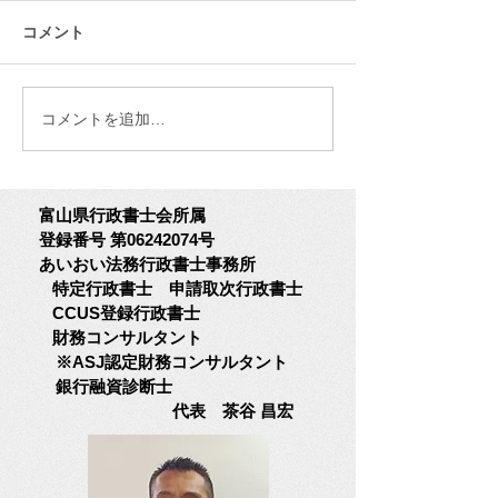
ますか？
コメント
第１回：ニュースから学ぶ経
日銀が発表した最
営の備え ～決済サービスのニ
観によると、企業
ュースから考える「資金の流
全体として底堅さ
れ」の備え～ クレジットカー
ます。 大企業を
コメントを追加…
ド決済代行会社「全東信」の
AIや半導体需要の
破産手続き開始を受け、経済
り、さらには先々
産業省は影響を受ける中小企
見越した「前倒し
富山県行政書士会所属
業・小規模事業者に対し、日
体を引っ張ってい
登録番号 第06242074号
本政策金融公庫や信用保証協
しかし、中小企業
あいおい法務行政書士事務所
会などを通じた資金繰り支援
てみると、手放し
特定行政書士
申請取次行政書士
を実施すると発表しました。
い現実が見えてき
CCUS登録行政書士
今回の支援は、影響を受けた
業では価格転嫁が
財務コンサルタント
事業者にとって大切な制度で
向にあるものの、
※ASJ認定財務コンサルタント
す。 一方で、このニュースか
は原材料費や仕入
銀行融資診断士
ら私たちが考えたいのは、
が重荷となり、景
代表 茶谷 昌宏
「自
かに