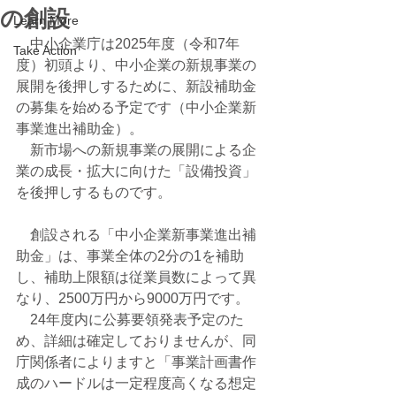
の創設
Learn More
　中小企業庁は2025年度（令和7年
Take Action
度）初頭より、中小企業の新規事業の
展開を後押しするために、新設補助金
の募集を始める予定です（中小企業新
事業進出補助金）。
　新市場への新規事業の展開による企
業の成長・拡大に向けた「設備投資」
を後押しするものです。
　創設される「中小企業新事業進出補
助金」は、事業全体の2分の1を補助
し、補助上限額は従業員数によって異
なり、2500万円から9000万円です。
　24年度内に公募要領発表予定のた
め、詳細は確定しておりませんが、同
庁関係者によりますと「事業計画書作
成のハードルは一定程度高くなる想定