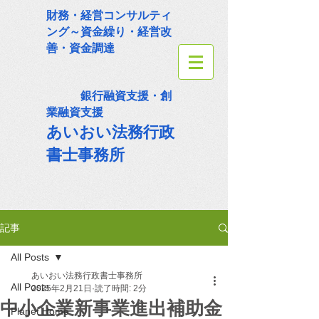
財務・経営コンサルティ
ング～資金繰り・経営改
善・資金調達
銀行融資支援・創
業融資支援
あいおい法務
行政
書士事務所
記事
All Posts
あいおい法務行政書士事務所
All Posts
2025年2月21日
読了時間: 2分
中小企業新事業進出補助金
Planet Home